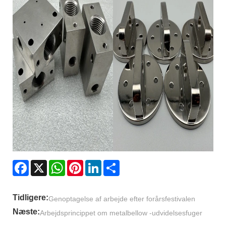
Facebook
X
WhatsApp
Pinterest
LinkedIn
Share
Tidligere:
Genoptagelse af arbejde efter forårsfestivalen
Næste:
Arbejdsprincippet om metalbellow -udvidelsesfuger