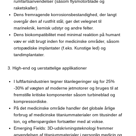
rumfartsanvendelser (såsom flysmotorblade og
raketskaller).
Dens fremragende korrosionsbestandighed, der langt
overgår den af ​​rustfrit stål, gør det velegnet til
marineknik, kemisk udstyr og andre felter.
Dens biokompatibilitet med minimal reaktion på humant
væv er vidt brugt inden for medicinske områder, såsom
ortopædiske implantater (f.eks. Kunstige led) og
tandimplantater.
3.
High-end og uerstattelige applikationer
I luftfartsindustrien tegner titanlegeringer sig for 25%
-30% af vægten af ​​moderne jetmotorer og bruges til at
fremstille kritiske komponenter såsom turbineblad og
kompressordiske.
På det medicinske område handler det globale årlige
forbrug af medicinske titaniummaterialer om titusinder af
ton, og efterspørgslen fortsætter med at vokse.
Emerging Fields: 3D-udskrivningsteknologi fremmer
anvendelsen af ​​titaniummaterialer i personlig medicin og