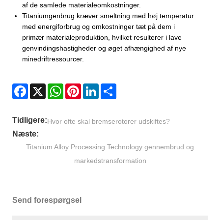
af de samlede materialeomkostninger.
Titaniumgenbrug kræver smeltning med høj temperatur
med energiforbrug og omkostninger tæt på dem i
primær materialeproduktion, hvilket resulterer i lave
genvindingshastigheder og øget afhængighed af nye
minedriftressourcer.
Facebook
X
WhatsApp
Pinterest
LinkedIn
Share
Tidligere:
Hvor ofte skal bremserotorer udskiftes?
Næste:
Titanium Alloy Processing Technology gennembrud og
markedstransformation
Send forespørgsel