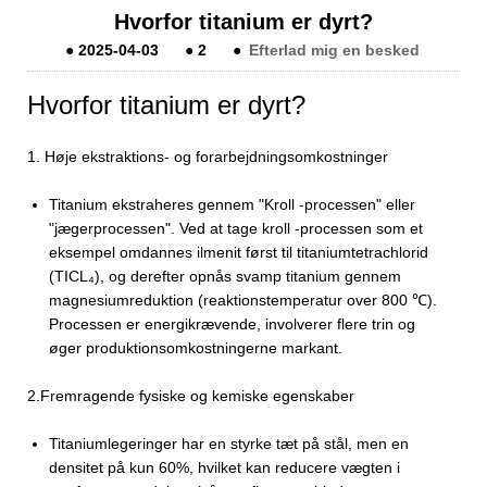
Hvorfor titanium er dyrt?
●
2025-04-03
●
2
●
Efterlad mig en besked
Hvorfor titanium er dyrt?
1.
Høje ekstraktions- og forarbejdningsomkostninger
Titanium ekstraheres gennem "Kroll -processen" eller
"jægerprocessen". Ved at tage kroll -processen som et
eksempel omdannes ilmenit først til titaniumtetrachlorid
(TICL₄), og derefter opnås svamp titanium gennem
magnesiumreduktion (reaktionstemperatur over 800 ℃).
Processen er energikrævende, involverer flere trin og
øger produktionsomkostningerne markant.
2.
Fremragende fysiske og kemiske egenskaber
Titaniumlegeringer har en styrke tæt på stål, men en
densitet på kun 60%, hvilket kan reducere vægten i